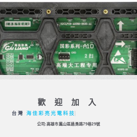
歡迎加入
台灣
海
佳
彩
亮
光
電
科
技
公司:高雄市鳳山區過勇路79巷29號
View on map