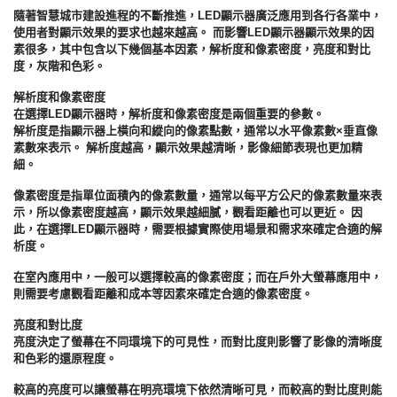
隨著智慧城市建設進程的不斷推進，LED顯示器廣泛應用到各行各業中，
使用者對顯示效果的要求也越來越高。 而影響LED顯示器顯示效果的因
素很多，其中包含以下幾個基本因素，解析度和像素密度，亮度和對比
度，灰階和色彩。
解析度和像素密度
在選擇LED顯示器時，解析度和像素密度是兩個重要的參數。
解析度是指顯示器上橫向和縱向的像素點數，通常以水平像素數×垂直像
素數來表示。 解析度越高，顯示效果越清晰，影像細節表現也更加精
細。
像素密度是指單位面積內的像素數量，通常以每平方公尺的像素數量來表
示，所以像素密度越高，顯示效果越細膩，觀看距離也可以更近。 因
此，在選擇LED顯示器時，需要根據實際使用場景和需求來確定合適的解
析度。
在室內應用中，一般可以選擇較高的像素密度；而在戶外大螢幕應用中，
則需要考慮觀看距離和成本等因素來確定合適的像素密度。
亮度和對比度
亮度決定了螢幕在不同環境下的可見性，而對比度則影響了影像的清晰度
和色彩的還原程度。
較高的亮度可以讓螢幕在明亮環境下依然清晰可見，而較高的對比度則能