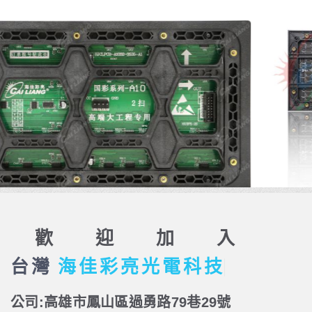
歡迎加入
台灣
海
佳
彩
亮
光
電
科
技
公司:高雄市鳳山區過勇路79巷29號