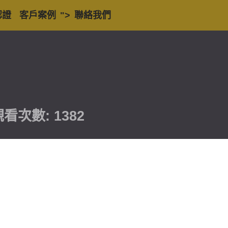
認證
客戶案例
">
聯絡我們
看次數: 1382