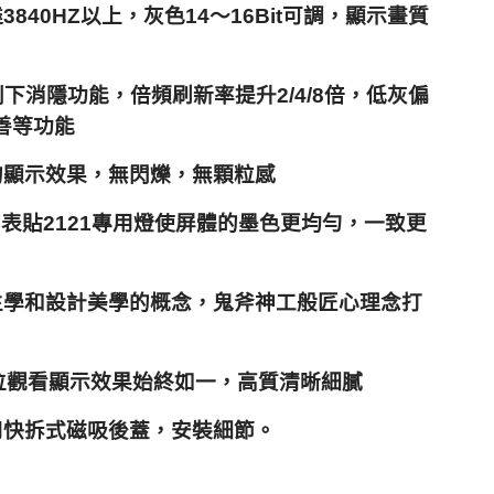
40HZ以上，灰色14〜16Bit可調，顯示畫質
下消隱功能，倍頻刷新率提升2/4/8倍，低灰偏
善等功能
的顯示效果，無閃爍，無顆粒感
的表貼2121專用燈使屏體的墨色更均勻，一致更
生學和設計美學的概念，鬼斧神工般匠心理念打
方位觀看顯示效果始終如一，高質清晰細膩
用快拆式磁吸後蓋，安裝細節。