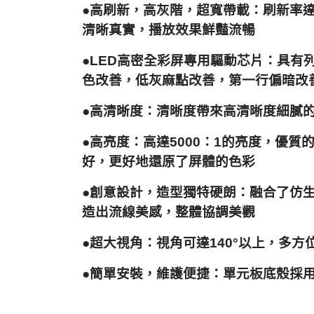
●高刷新，高灰階，超寬帶載：刷新率達38
清晰真實，播放效果鮮豔流暢
●LED高密全彩屏專用驅動芯片：具有列
色改善，低灰麻點改善，第一行偏暗改
●高清晰度：清晰度帶來高清晰度細膩
●高亮度：高達5000：1的亮度，優質
好，更好地還原了屏體的色彩
●創意設計，造型獨特硬朗：融合了仿
造出流線美感，整體協調美觀
●超大視角：視角可達140°以上，多
●簡單安裝，維護便捷：單元板底殼採