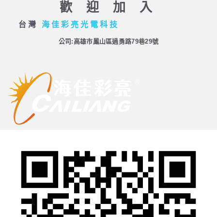
歡迎加入
台灣
海
佳
彩
亮
光
電
科
技
公司:高雄市鳳山區過勇路79巷29號
View on map